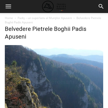
Home
Padiş – un superlativ al Munţilor Apuseni
Belvedere Pietrele
Boghii Padis Apuseni
Belvedere Pietrele Boghii Padis
Apuseni