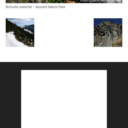
Bohodei waterfall – Apuseni Nature Park