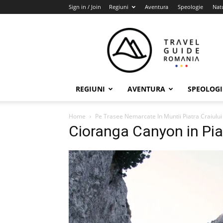
Sign in / Join
Regiuni
Aventura
Speologie
Nat
Travel
Guide
Romania
REGIUNI
AVENTURA
SPEOLOGI
Home
Pe Trasee Nemarcate In Muntii Piatra Craiului
Cioranga Canyon in Pia