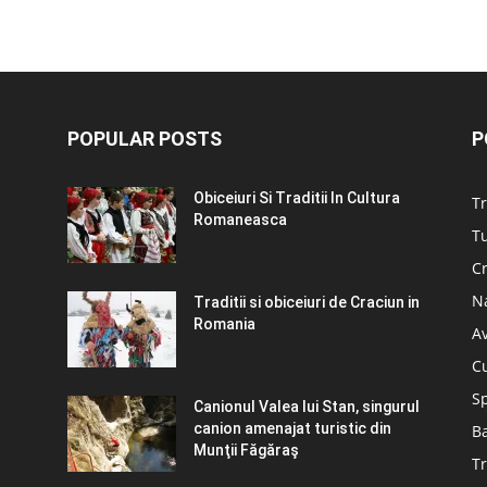
POPULAR POSTS
P
Obiceiuri Si Traditii In Cultura
Tr
Romaneasca
Tu
C
N
Traditii si obiceiuri de Craciun in
Romania
A
C
S
Canionul Valea lui Stan, singurul
canion amenajat turistic din
B
Munţii Făgăraş
Tr