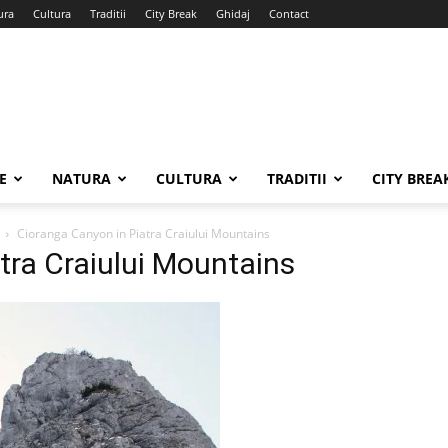
ura
Cultura
Traditii
City Break
Ghidaj
Contact
E
NATURA
CULTURA
TRADITII
CITY BREA
Cioranga Canyon in Piatra Craiului Mountains
tra Craiului Mountains