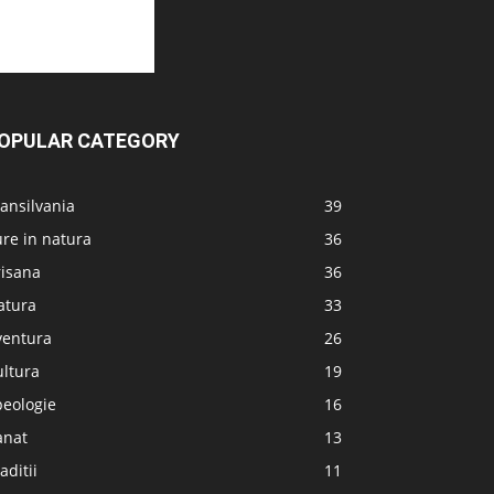
OPULAR CATEGORY
ansilvania
39
re in natura
36
risana
36
atura
33
ventura
26
ultura
19
peologie
16
anat
13
aditii
11