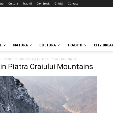
ura
Cultura
Traditii
City Break
Ghidaj
Contact
E
NATURA
CULTURA
TRADITII
CITY BREA
winter mountaineering in Piatra Craiului Mountains
in Piatra Craiului Mountains