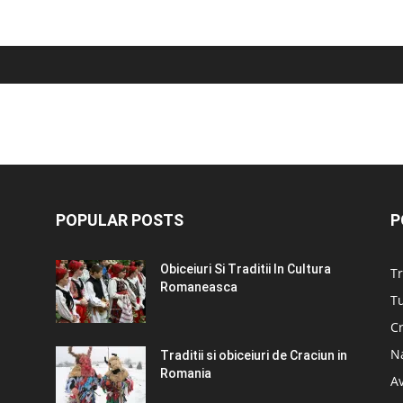
POPULAR POSTS
P
Obiceiuri Si Traditii In Cultura
Tr
Romaneasca
Tu
C
N
Traditii si obiceiuri de Craciun in
Romania
A