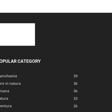
OPULAR CATEGORY
ansilvania
39
re in natura
36
risana
36
atura
33
ventura
26