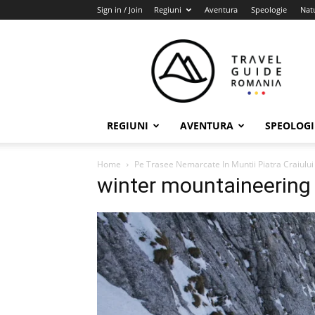
Sign in / Join
Regiuni
Aventura
Speologie
Nat
Travel
Guide
Romania
REGIUNI
AVENTURA
SPEOLOGI
Home
Pe Trasee Nemarcate In Muntii Piatra Craiului
winter mountaineering 