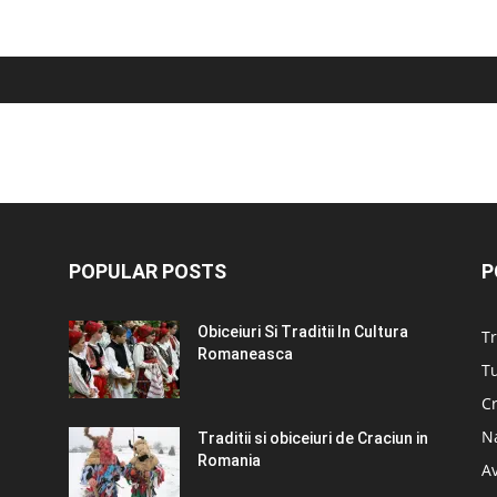
POPULAR POSTS
P
Obiceiuri Si Traditii In Cultura
Tr
Romaneasca
Tu
C
N
Traditii si obiceiuri de Craciun in
Romania
A