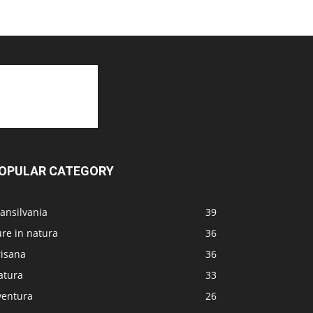
OPULAR CATEGORY
ansilvania
39
re in natura
36
risana
36
atura
33
ventura
26