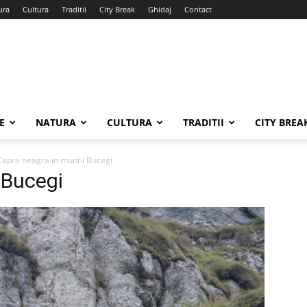
ura
Cultura
Traditii
City Break
Ghidaj
Contact
E
NATURA
CULTURA
TRADITII
CITY BREA
Capra neagra in muntii Bucegi
 Bucegi