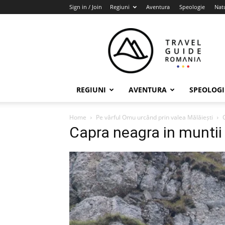
Sign in / Join
Regiuni
Aventura
Speologie
Nat
Travel
Guide
Romania
REGIUNI
AVENTURA
SPEOLOGI
Home
Pe vârful Omu urcând prin valea Mălăiești
Capra neagra in muntii