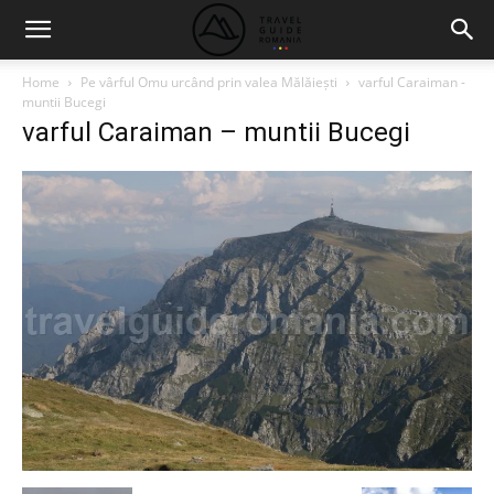
Home
Pe vârful Omu urcând prin valea Mălăiești
varful Caraiman -
muntii Bucegi
varful Caraiman – muntii Bucegi