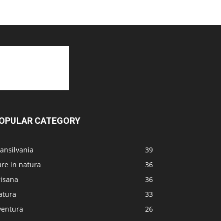
OPULAR CATEGORY
ansilvania
39
re in natura
36
risana
36
atura
33
ventura
26