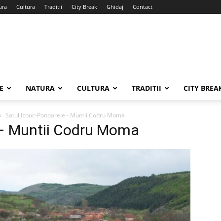
ura
Cultura
Traditii
City Break
Ghidaj
Contact
E
NATURA
CULTURA
TRADITII
CITY BREA
Satul Izbuc-Ponoarele - Muntii Codru Moma
 – Muntii Codru Moma