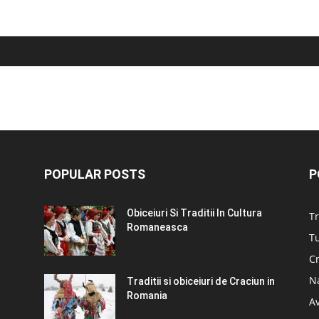
POPULAR POSTS
P
Obiceiuri Si Traditii In Cultura
Tr
Romaneasca
Tu
C
N
Traditii si obiceiuri de Craciun in
Romania
A