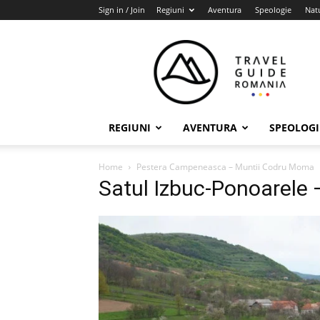
Sign in / Join
Regiuni
Aventura
Speologie
Nat
Travel
Guide
Romania
REGIUNI
AVENTURA
SPEOLOGI
Home
Pestera Campeneasca – Muntii Codru Moma
Satul Izbuc-Ponoarele