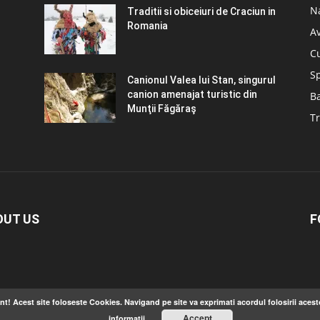
N
Traditii si obiceiuri de Craciun in
Romania
A
C
S
Canionul Valea lui Stan, singurul
canion amenajat turistic din
B
Munţii Făgăraş
Tr
OUT US
F
nt! Acest site foloseste Cookies. Navigand pe site va exprimati acordul folosirii acest
Accept
informatii