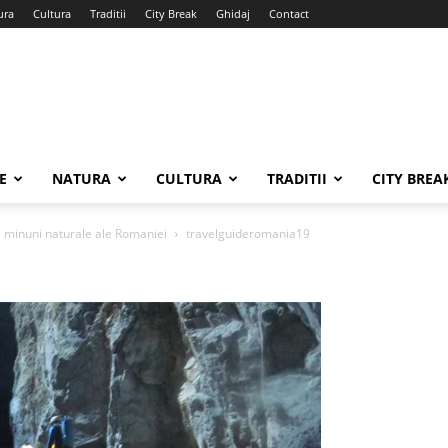
ura
Cultura
Traditii
City Break
Ghidaj
Contact
E
NATURA
CULTURA
TRADITII
CITY BREA
e minuni naturale ale Romaniei
travelguideromania19