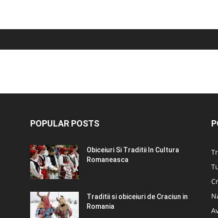
POPULAR POSTS
P
Obiceiuri Si Traditii In Cultura
Tr
Romaneasca
Tu
C
N
Traditii si obiceiuri de Craciun in
Romania
A