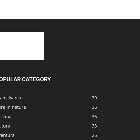
OPULAR CATEGORY
ansilvania
39
re in natura
36
risana
36
atura
33
ventura
26