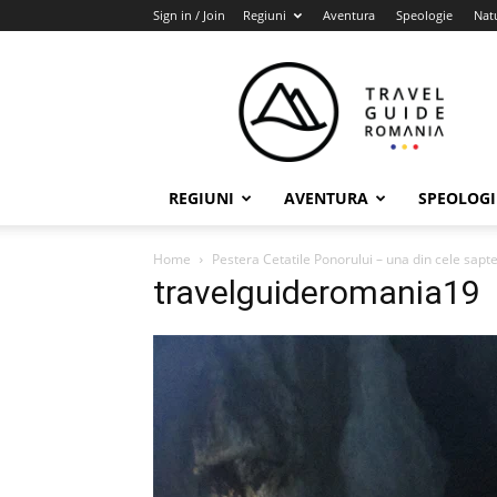
Sign in / Join
Regiuni
Aventura
Speologie
Nat
Travel
Guide
Romania
REGIUNI
AVENTURA
SPEOLOGI
Home
Pestera Cetatile Ponorului – una din cele sapt
travelguideromania19