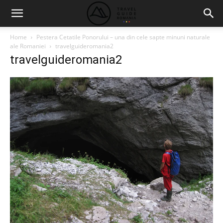
Home
Pestera Cetatile Ponorului – una din cele sapte minuni naturale
ale Romaniei
travelguideromania2
travelguideromania2