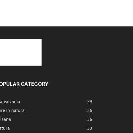
OPULAR CATEGORY
ansilvania
39
re in natura
36
risana
36
atura
33