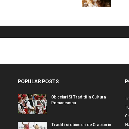
POPULAR POSTS
P
Obiceiuri Si Traditii In Cultura
Tr
Romaneasca
Tu
C
N
Traditii si obiceiuri de Craciun in