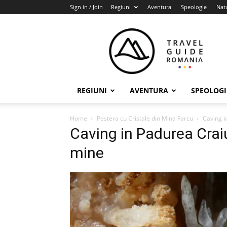
Sign in / Join
Regiuni
Aventura
Speologie
Nat
Travel
Guide
Romania
REGIUNI
AVENTURA
SPEOLOGI
Home
Pestera cu Cristale din Mina Farcu
Caving i
Caving in Padurea Craiu
mine