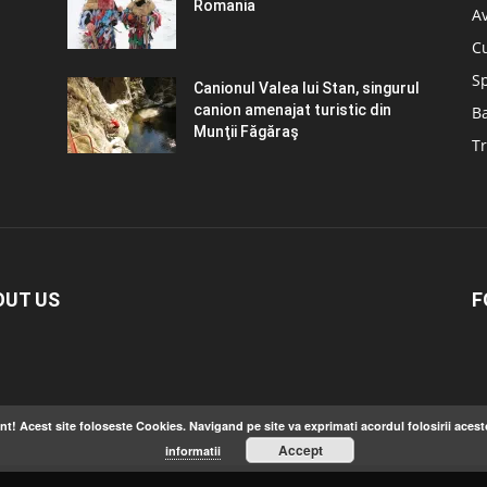
Romania
A
C
S
Canionul Valea lui Stan, singurul
canion amenajat turistic din
B
Munţii Făgăraş
Tr
OUT US
F
nt! Acest site foloseste Cookies. Navigand pe site va exprimati acordul folosirii acest
Accept
informatii