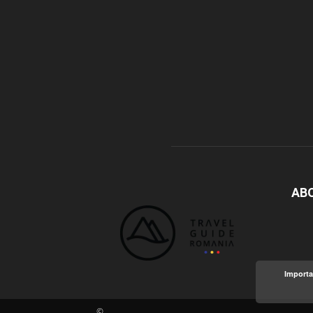
AB
Importa
©