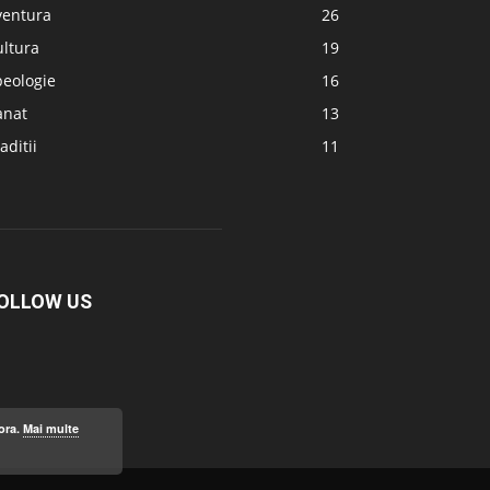
ventura
26
ultura
19
peologie
16
anat
13
aditii
11
OLLOW US
ora.
Mai multe