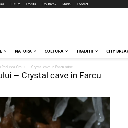
ura
Cultura
Traditii
City Break
Ghidaj
Contact
E
NATURA
CULTURA
TRADITII
CITY BREA
n Padurea Craiului - Crystal cave in Farcu mine
lui – Crystal cave in Farcu