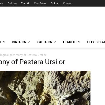
ura
Cultura
Traditii
City Break
Ghidaj
Contact
E
NATURA
CULTURA
TRADITII
CITY BREA
logical patrimony of Pestera Ursilor
ny of Pestera Ursilor