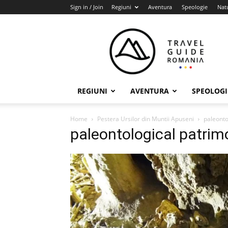
Sign in / Join
Regiuni
Aventura
Speologie
Nat
Travel
Guide
Romania
REGIUNI
AVENTURA
SPEOLOGI
Home
Pestera Ursilor din Muntii Apuseni
paleonto
paleontological patrimo