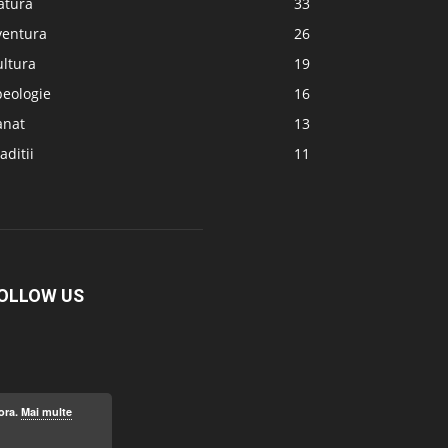
atura
33
ventura
26
ultura
19
peologie
16
anat
13
aditii
11
OLLOW US
ora.
Mai multe