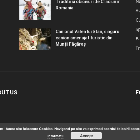
N
Traditii si obiceiuri de Craciun in
Romania
A
C
S
Canionul Valea lui Stan, singurul
canion amenajat turistic din
B
Munţii Făgăraş
Tr
OUT US
F
nt! Acest site foloseste Cookies. Navigand pe site va exprimati acordul folosirii acest
Accept
informatii