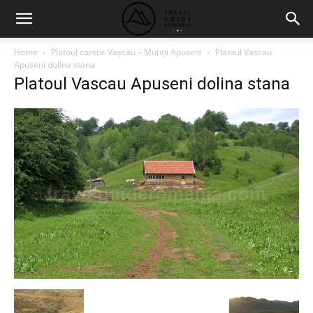
Home
Platoul carstic Vaşcău – Munţii Apuseni
Platoul Vascau
Apuseni dolina stana
Platoul Vascau Apuseni dolina stana