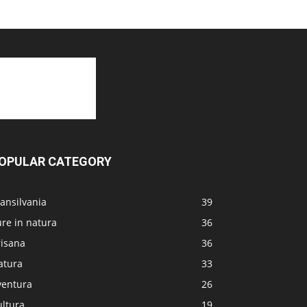
OPULAR CATEGORY
ansilvania
39
re in natura
36
risana
36
atura
33
ventura
26
ultura
19