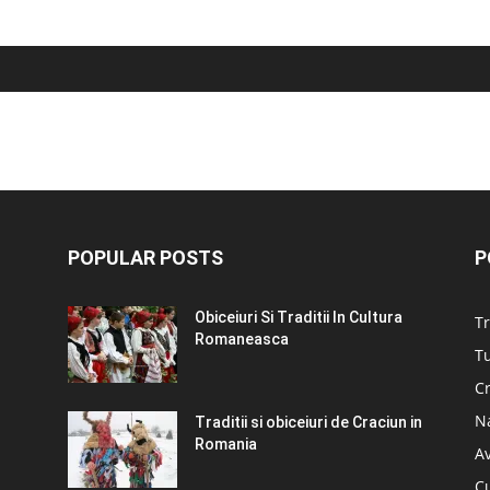
POPULAR POSTS
P
Obiceiuri Si Traditii In Cultura
Tr
Romaneasca
Tu
C
N
Traditii si obiceiuri de Craciun in
Romania
A
C