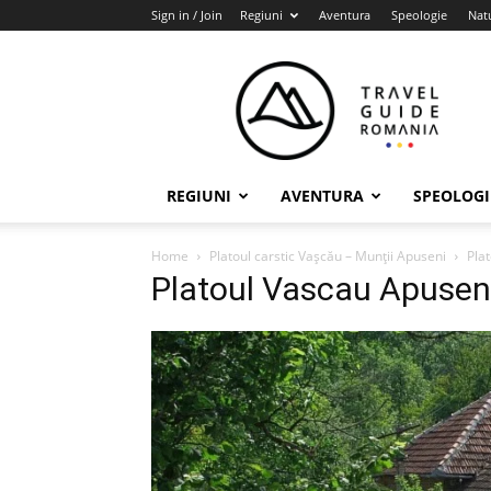
Sign in / Join
Regiuni
Aventura
Speologie
Nat
Travel
Guide
Romania
REGIUNI
AVENTURA
SPEOLOGI
Home
Platoul carstic Vaşcău – Munţii Apuseni
Pla
Platoul Vascau Apuseni