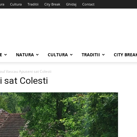
ura
Cultura
Traditii
City Break
Ghidaj
Contact
E
NATURA
CULTURA
TRADITII
CITY BREA
toul Vascau Apuseni sat Colesti
 sat Colesti