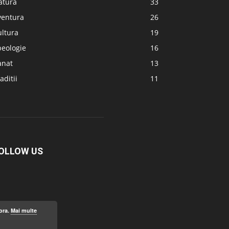
atura
33
ventura
26
ultura
19
peologie
16
anat
13
aditii
11
OLLOW US
ora.
Mai multe