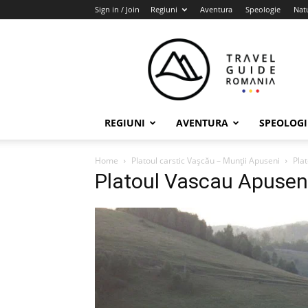
Sign in / Join
Regiuni
Aventura
Speologie
Nat
Travel
Guide
Romania
REGIUNI
AVENTURA
SPEOLOGI
Home
Platoul carstic Vaşcău – Munţii Apuseni
Pla
Platoul Vascau Apusen