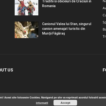
N
Traditii si obiceiuri de Craciun in
Romania
A
C
S
Canionul Valea lui Stan, singurul
canion amenajat turistic din
B
Munţii Făgăraş
Tr
OUT US
F
nt! Acest site foloseste Cookies. Navigand pe site va exprimati acordul folosirii acest
Accept
informatii