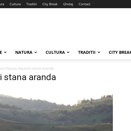
ura
Cultura
Traditii
City Break
Ghidaj
Contact
E
NATURA
CULTURA
TRADITII
CITY BREA
toul Vascau Apuseni stana aranda
i stana aranda