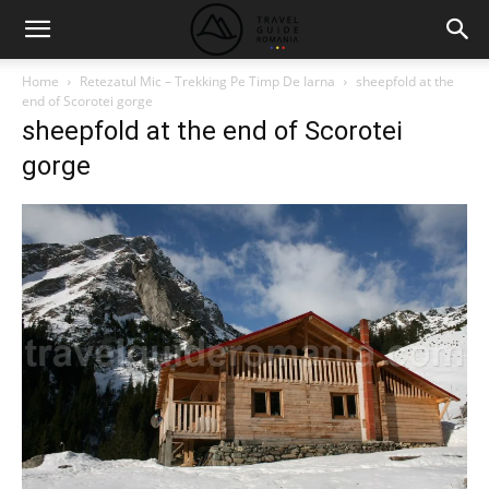
Home
Retezatul Mic – Trekking Pe Timp De Iarna
sheepfold at the
end of Scorotei gorge
sheepfold at the end of Scorotei
gorge