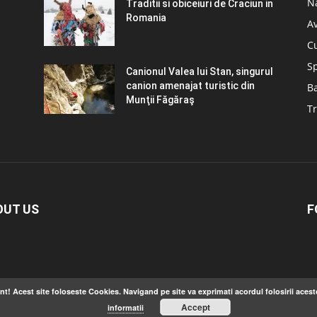
N
Traditii si obiceiuri de Craciun in
Romania
A
C
S
Canionul Valea lui Stan, singurul
canion amenajat turistic din
B
Munţii Făgăraş
Tr
OUT US
F
nt! Acest site foloseste Cookies. Navigand pe site va exprimati acordul folosirii acest
Accept
informatii