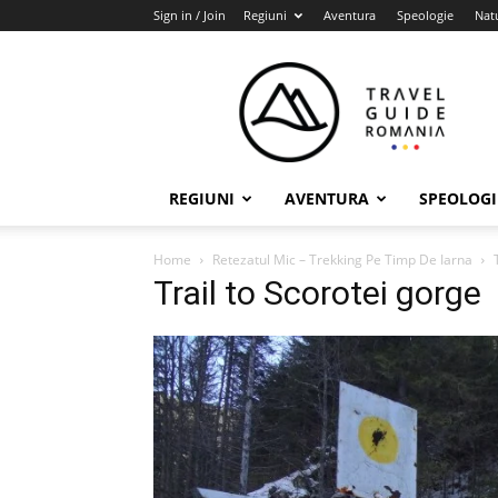
Sign in / Join
Regiuni
Aventura
Speologie
Nat
Travel
Guide
Romania
REGIUNI
AVENTURA
SPEOLOGI
Home
Retezatul Mic – Trekking Pe Timp De Iarna
Trail to Scorotei gorge