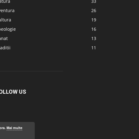
atura
33
ventura
26
ultura
19
peologie
16
anat
13
aditii
11
OLLOW US
ora.
Mai multe