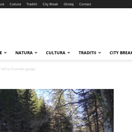
ura
Cultura
Traditii
City Break
Ghidaj
Contact
E
NATURA
CULTURA
TRADITII
CITY BREA
Trail to Scorotei gorge