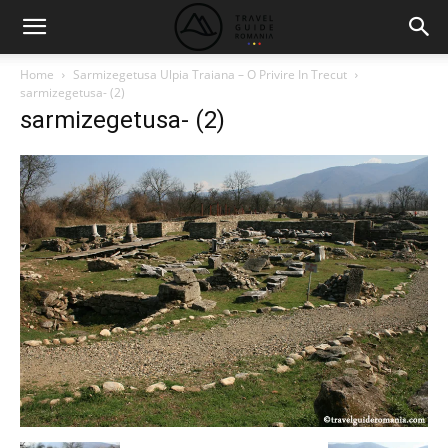
Home
Sarmizegetusa Ulpia Traiana – O Privire In Trecut
sarmizegetusa- (2)
sarmizegetusa- (2)