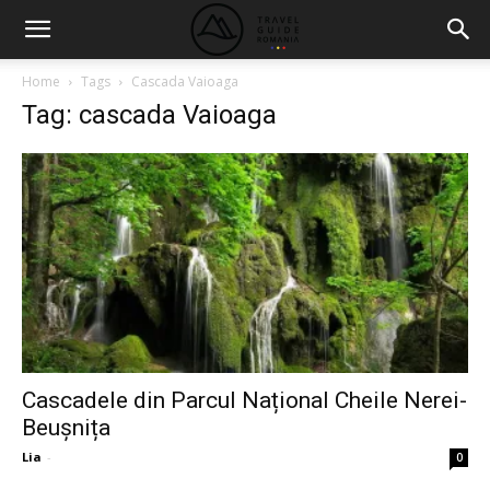
Home
Tags
Cascada Vaioaga
Tag: cascada Vaioaga
Cascadele din Parcul Național Cheile Nerei-
Beușnița
Lia
-
0