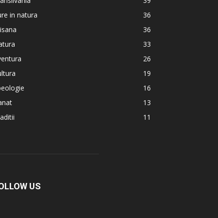
ansilvania
39
re in natura
36
isana
36
atura
33
ventura
26
ltura
19
peologie
16
anat
13
aditii
11
OLLOW US