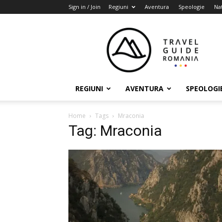
Sign in / Join
Regiuni
Aventura
Speologie
Na
Travel
Guide
Romania
REGIUNI
AVENTURA
SPEOLOGI
Home
Tags
Mraconia
Tag: Mraconia