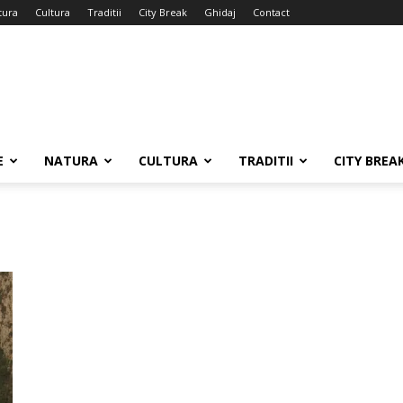
tura
Cultura
Traditii
City Break
Ghidaj
Contact
E
NATURA
CULTURA
TRADITII
CITY BREA