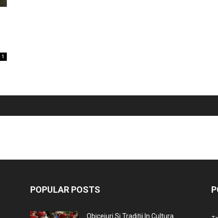
1
POPULAR POSTS
P
Obiceiuri Si Traditii In Cultura