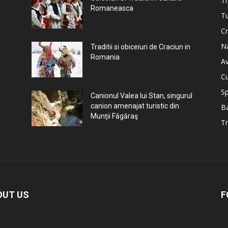
Tr
Romaneasca
Tu
Cr
N
Traditii si obiceiuri de Craciun in
Romania
A
Cu
S
Canionul Valea lui Stan, singurul
canion amenajat turistic din
B
Munţii Făgăraş
Tr
OUT US
F