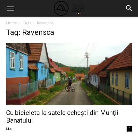
Home
Tags
Ravensca
Tag: Ravensca
Cu bicicleta la satele ceheşti din Munţii
Banatului
Lia
-
0