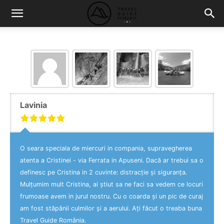
Lavinia
O seara speciala de miercuri in compania, supravegherea
atenta a Cristinei - via Ferrata in Apuseni. Dacă ar trebui sa o
definesc pe Cristina in 2 cuvinte: distracție și siguranța.
Mulțumim mult Cristina, ai știut sa ne faci sa vedem ce locuri
frumoase avem in jurul nostru. Cu o coarda și un pic de curaj
am fost stăpânii culmilor și a aerului. Ați făcut o treaba buna
Travel Guide România.