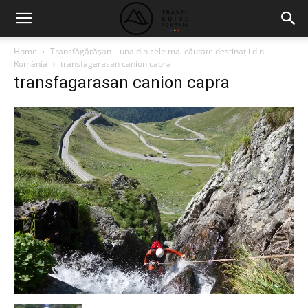
Home
Transfăgărăşan – una din cele mai căutate destinaţii din
România
transfagarasan canion capra
transfagarasan canion capra