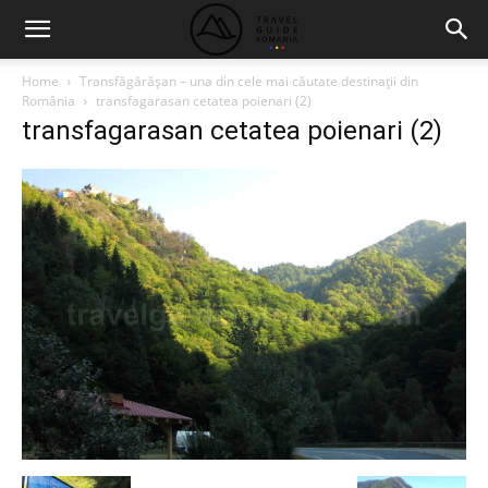
Home
Transfăgărăşan – una din cele mai căutate destinaţii din
România
transfagarasan cetatea poienari (2)
transfagarasan cetatea poienari (2)