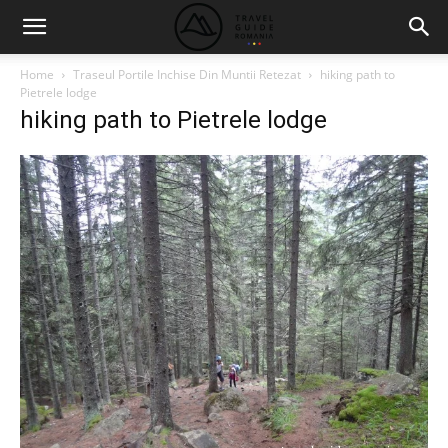
Home
Traseul Portile Inchise Din Muntii Retezat
hiking path to
Pietrele lodge
hiking path to Pietrele lodge