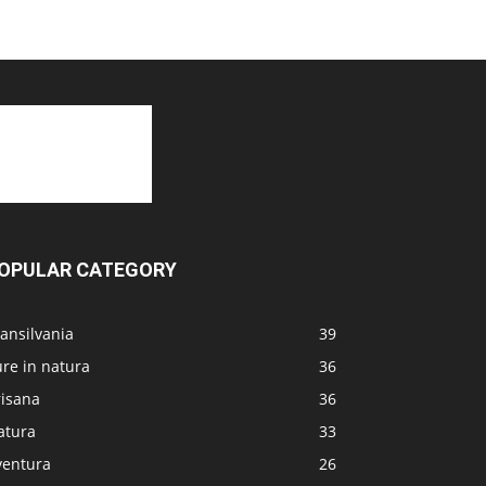
OPULAR CATEGORY
ansilvania
39
re in natura
36
risana
36
atura
33
ventura
26