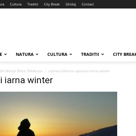
ura
Cultura
Traditii
City Break
Ghidaj
Contact
E
NATURA
CULTURA
TRADITII
CITY BREA
din Munţii Bihor Vlădeasa
culmea bihariei apuseni iarna winter
 iarna winter