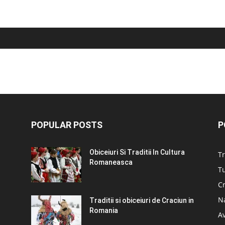
POPULAR POSTS
P
Obiceiuri Si Traditii In Cultura
Tr
Romaneasca
Tu
C
N
Traditii si obiceiuri de Craciun in
Romania
A