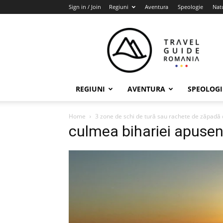
Sign in / Join
Regiuni
Aventura
Speologie
Nat
Travel
Guide
Romania
REGIUNI
AVENTURA
SPEOLOGI
Home
3 zone de schi de tură sau rachete de zăpadă 
culmea bihariei apuseni