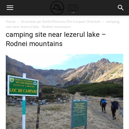
Home
Drumetie pe Varful Pietrosu Din Carpatii Orientali
camping
site near Iezerul lake - Rodnei mountains
camping site near Iezerul lake –
Rodnei mountains