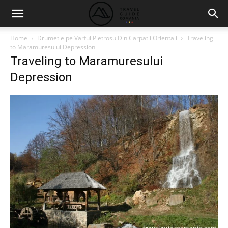
Home
Drumetie pe Varful Pietrosu Din Carpatii Orientali
Traveling
to Maramuresului Depression
Traveling to Maramuresului
Depression