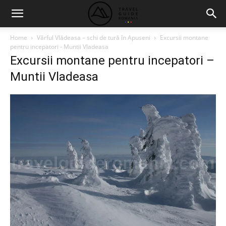
Home
Vârful Vlădeasa – schi de tură în Apuseni
Excursii montane
pentru incepatori - Muntii Vladeasa
Excursii montane pentru incepatori –
Muntii Vladeasa