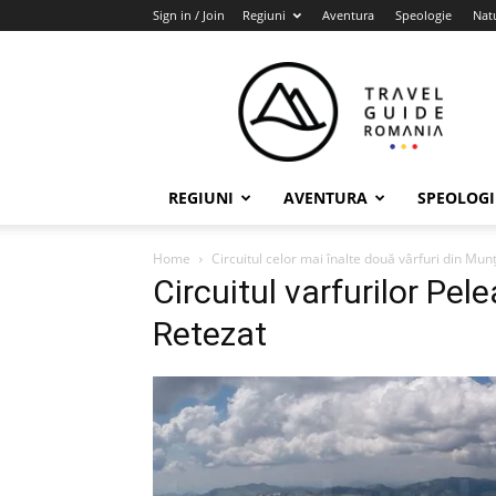
Sign in / Join
Regiuni
Aventura
Speologie
Nat
Travel
Guide
Romania
REGIUNI
AVENTURA
SPEOLOGI
Home
Circuitul celor mai înalte două vârfuri din Munț
Circuitul varfurilor Pe
Retezat