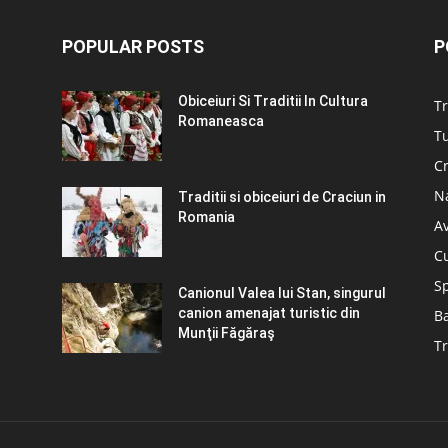
POPULAR POSTS
P
Obiceiuri Si Traditii In Cultura
Tr
Romaneasca
Tu
C
N
Traditii si obiceiuri de Craciun in
Romania
A
C
S
Canionul Valea lui Stan, singurul
canion amenajat turistic din
B
Munţii Făgăraş
Tr