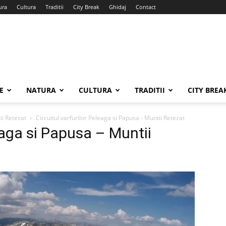
ura
Cultura
Traditii
City Break
Ghidaj
Contact
E
NATURA
CULTURA
TRADITII
CITY BREA
ii Retezat
Circuitul varfurilor Peleaga si Papusa - Muntii Retezat
leaga si Papusa – Muntii