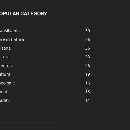
OPULAR CATEGORY
ansilvania
39
re in natura
36
risana
36
atura
33
ventura
26
ultura
19
peologie
16
anat
13
aditii
11