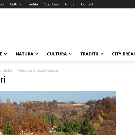
ura
Cultura
Traditii
City Break
Ghidaj
Contact
E
NATURA
CULTURA
TRADITII
CITY BREA
Craiului
Pădurea Craiului Runcuri
ri