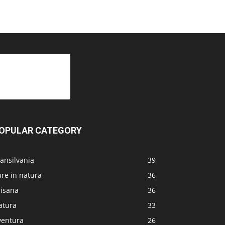
OPULAR CATEGORY
ansilvania
39
re in natura
36
risana
36
atura
33
ventura
26