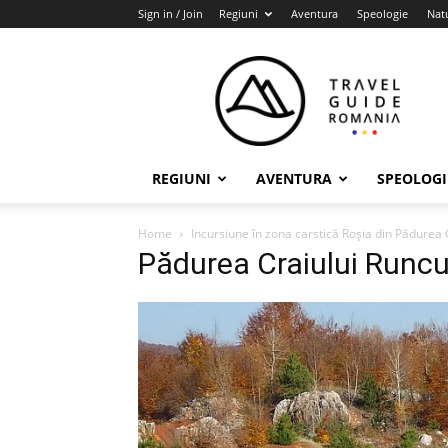
Sign in / Join
Regiuni
Aventura
Speologie
Nat
Travel
Guide
Romania
REGIUNI
AVENTURA
SPEOLOGI
Home
Incursiune în zona carstică Roşia din Pădurea 
Pădurea Craiului Runcu