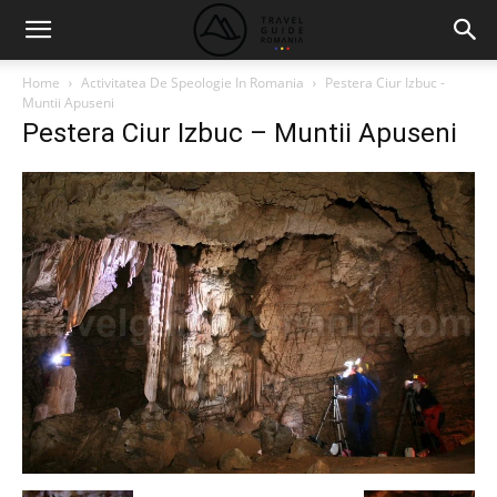
Home
Activitatea De Speologie In Romania
Pestera Ciur Izbuc -
Muntii Apuseni
Pestera Ciur Izbuc – Muntii Apuseni