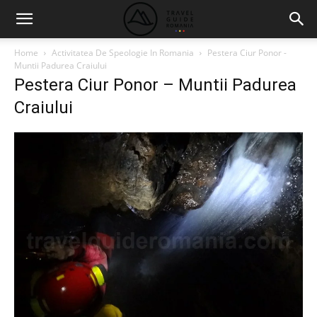
Home
Activitatea De Speologie In Romania
Pestera Ciur Ponor -
Muntii Padurea Craiului
Pestera Ciur Ponor – Muntii Padurea
Craiului