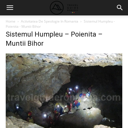
Home
Activitatea De Speologie In Romania
Sistemul Humpleu -
Poienita - Muntii Bihor
Sistemul Humpleu – Poienita –
Muntii Bihor