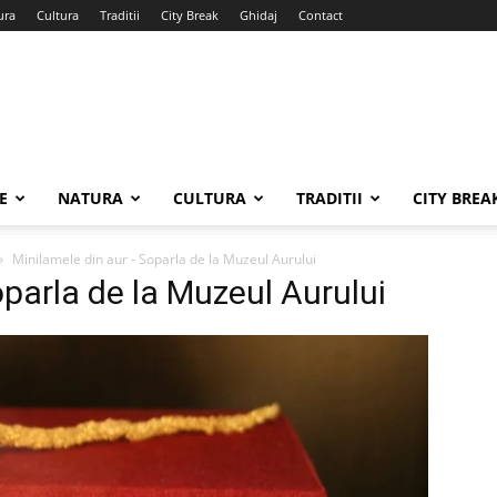
ura
Cultura
Traditii
City Break
Ghidaj
Contact
E
NATURA
CULTURA
TRADITII
CITY BREA
Minilamele din aur - Soparla de la Muzeul Aurului
parla de la Muzeul Aurului