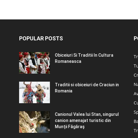
POPULAR POSTS
P
Obiceiuri Si Traditii In Cultura
Tr
Romaneasca
Tu
C
N
Traditii si obiceiuri de Craciun in
Romania
A
C
S
Canionul Valea lui Stan, singurul
canion amenajat turistic din
B
Munţii Făgăraş
Tr