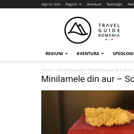
Sign in / Join
Regiuni
Aventura
Speologie
Nat
Travel
Guide
Romania
REGIUNI
AVENTURA
SPEOLOGI
Home
Aurul Apusenilor – Muzeul Aurului de la Brad
Minilamele din aur – So