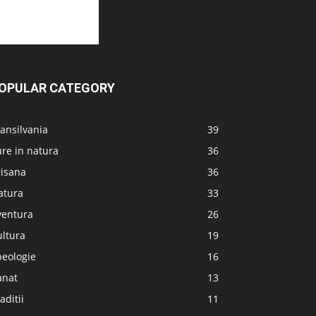
OPULAR CATEGORY
ansilvania
39
re in natura
36
risana
36
atura
33
ventura
26
ultura
19
peologie
16
anat
13
aditii
11