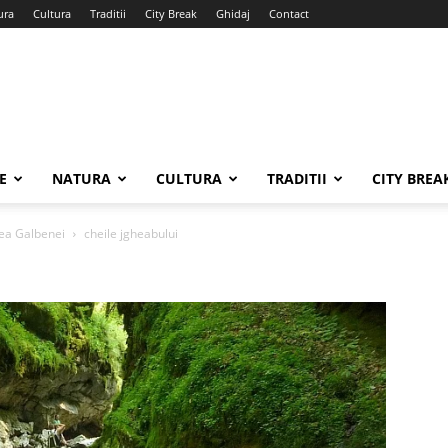
ura
Cultura
Traditii
City Break
Ghidaj
Contact
E
NATURA
CULTURA
TRADITII
CITY BREA
lea Galbenei
cheile jgheabului