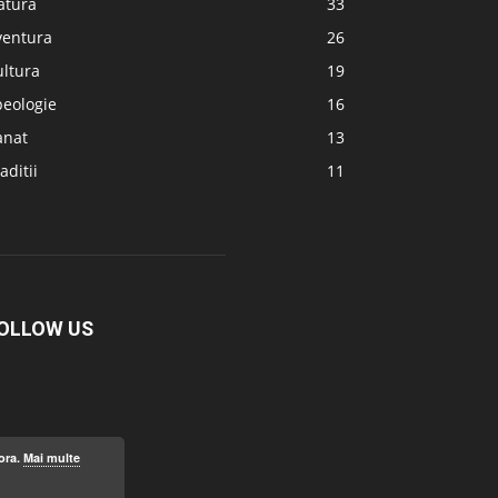
atura
33
ventura
26
ultura
19
peologie
16
anat
13
aditii
11
OLLOW US
ora.
Mai multe