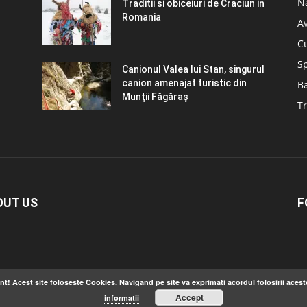
N
Traditii si obiceiuri de Craciun in
Romania
A
C
S
Canionul Valea lui Stan, singurul
canion amenajat turistic din
B
Munţii Făgăraş
Tr
OUT US
F
nt! Acest site foloseste Cookies. Navigand pe site va exprimati acordul folosirii acest
Accept
informatii