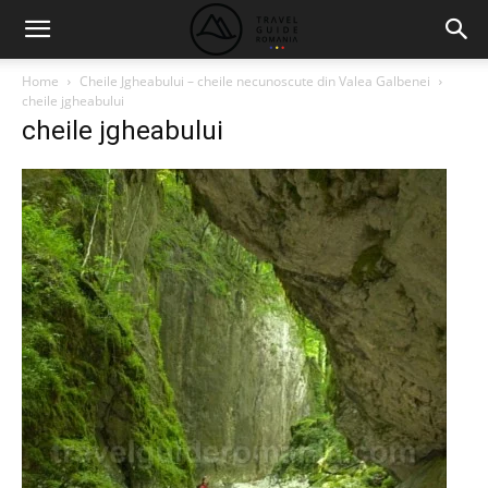
Home
Cheile Jgheabului – cheile necunoscute din Valea Galbenei
cheile jgheabului
cheile jgheabului