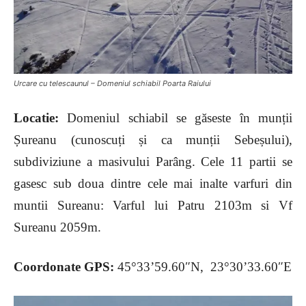
Urcare cu telescaunul – Domeniul schiabil Poarta Raiului
Locatie:
Domeniul schiabil se găseste în munții
Șureanu (cunoscuți și ca munții Sebeșului),
subdiviziune a masivului Parâng. Cele 11 partii se
gasesc sub doua dintre cele mai inalte varfuri din
muntii Sureanu: Varful lui Patru 2103m si Vf
Sureanu 2059m.
Coordonate GPS:
45°33’59.60″N, 23°30’33.60″E