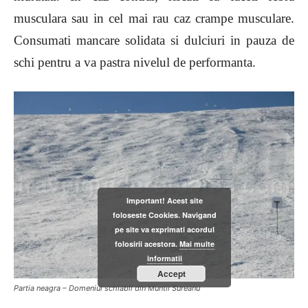
musculara sau in cel mai rau caz crampe musculare.
Consumati mancare solidata si dulciuri in pauza de
schi pentru a va pastra nivelul de performanta.
Important! Acest site
foloseste Cookies. Navigand
pe site va exprimati acordul
folosirii acestora.
Mai multe
informatii
Accept
Partia neagra – Domeniul schiabil din Muntii Sureanu