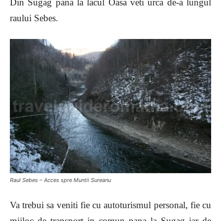
Din Sugag pana la lacul Oasa veti urca de-a lungul
raului Sebes
.
Raul Sebes – Acces spre Muntii Sureanu
Va trebui sa veniti fie cu autoturismul personal, fie cu
mijloc de transport in comun pana la Sugag iar de