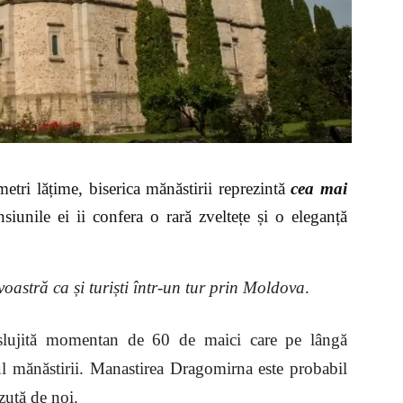
tri lățime, biserica mănăstirii reprezintă
cea mai
siunile ei ii confera o rară zveltețe și o eleganță
 voastră ca și turiști într-un tur prin Moldova
.
slujită momentan de 60 de maici care pe lângă
ctul mănăstirii. Manastirea Dragomirna este probabil
zută de noi.