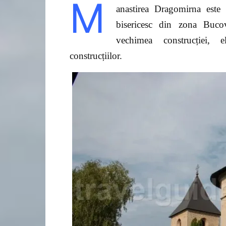
M
a
nastirea Dragomirna este
bisericesc din zona Bucovi
vechimea construcției, el
construcțiilor.