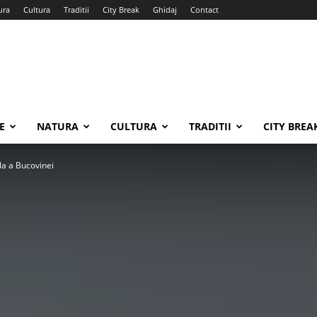
ura
Cultura
Traditii
City Break
Ghidaj
Contact
E
NATURA
CULTURA
TRADITII
CITY BREA
a a Bucovinei