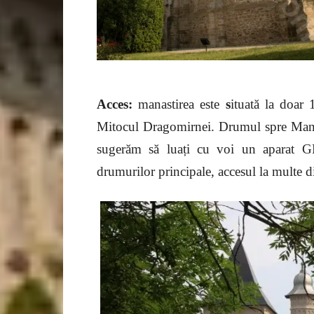
Acces:
manastirea este
s
ituată la doa
Mitocul Dragomirnei. Drumul spre Manas
sugerăm să luați cu voi un aparat GP
drumurilor principale, accesul la multe di