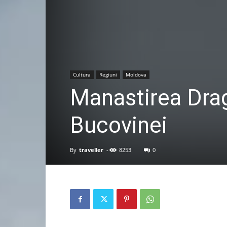
Cultura
Regiuni
Moldova
Manastirea Dra
Bucovinei
By
traveller
-
8253
0