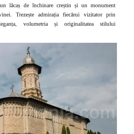
 un lăcaș de închinare creștin și un monument
nei. Trezește admirația fiecărui vizitator prin
eganța, volumetria și originalitatea stilului