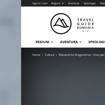
Sign in / Join
Regiuni
Aventura
Speologie
Nat
Travel
Guide
Romania
REGIUNI
AVENTURA
SPEOLOGI
Home
Cultura
Manastirea Dragomirna – mica perl