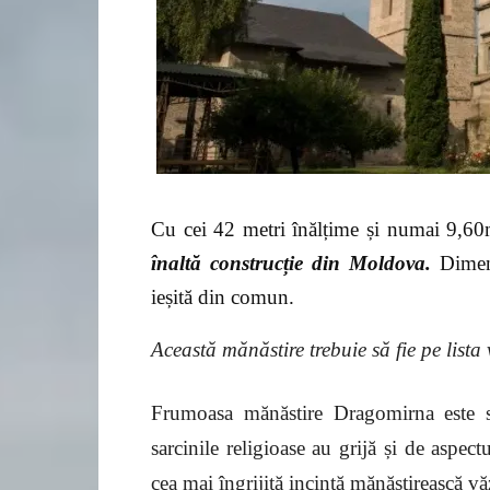
Cu cei 42 metri înălțime și numai 9,60me
înaltă construcție din Moldova.
Dimen
ieșită din comun.
Această mănăstire
trebuie
să fie pe lista
Frumoasa mănăstire Dragomirna este 
sarcinile religioase au grijă și de aspe
cea mai îngrijită incintă mănăstirească vă