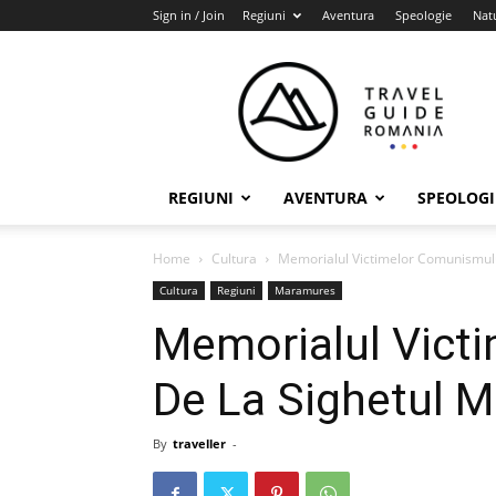
Sign in / Join
Regiuni
Aventura
Speologie
Nat
Travel
Guide
Romania
REGIUNI
AVENTURA
SPEOLOGI
Home
Cultura
Memorialul Victimelor Comunismulu
Cultura
Regiuni
Maramures
Memorialul Vict
De La Sighetul M
By
traveller
-