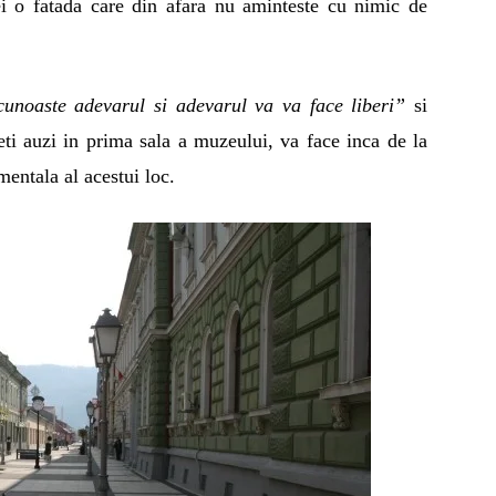
i o fatada care din afara nu aminteste cu nimic de
cunoaste adevarul si adevarul va va face liberi”
si
ti auzi in prima sala a muzeului, va face inca de la
imentala al acestui loc.