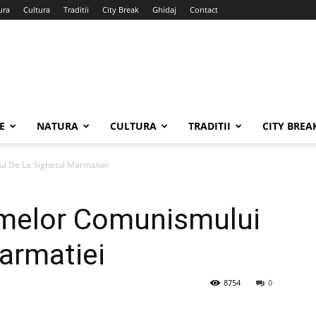
ura
Cultura
Traditii
City Break
Ghidaj
Contact
E
NATURA
CULTURA
TRADITII
CITY BREA
i De La Sighetul Marmatiei
imelor Comunismului
armatiei
8754
0